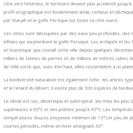
côte vers l’intérieur, le territoire devient plus accidenté jusq
profil orographique est évidemment aride, rocheux et déchiqu
par Sharjah et le golfe Persique sur toute sa côte ouest.
Les côtes sont découpées par des eaux peu profondes, des réci
infinies qui surplombent le golfe Persique. Les archipels et les
et touristique que connaît cette ville depuis quelques décenni
milliers de tonnes de pierres et de millions de mètres cubes d
de telle sorte que, vues d’en haut, elles ressemblent à un plan
La biodiversité naturaliste est également riche : les arbres typ
et le renard du désert. Il existe plus de 300 espèces de biodi
Le climat est sec, désertique et subtropical : les mois les plu
supérieures à 30°C et des pointes jusqu’à 45°C. Les températur
températures douces (moyenne minimum de 15°) et peu de plui
courtes périodes, même en hiver atteignant 30°.