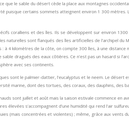
u’à ce que le sable du désert cède la place aux montagnes occiden
eté puisque certains sommets atteignent environ 1 300 mètres. L
fs coralliens et des îles. Ils se développent sur environ 1300 k
 îles naturelles sont flanqués des îles artificielles de l’archipel
es : à 4 kilomètres de la côte, on compte 300 îles, à une distanc
e sable dragués des eaux côtières. Ce n’est pas un hasard si l’ar
isphère avec ses continents.
iques sont le palmier-dattier, l’eucalyptus et le neem. Le désert e
versité marine, dont des tortues, des coraux, des dauphins, des 
s chauds sont juillet et août mais la saison estivale commence en
es élevées s’accompagnent d’une humidité qui rend l’air sulfureu
es (mais concentrées et violentes) ; même, grâce aux vents d