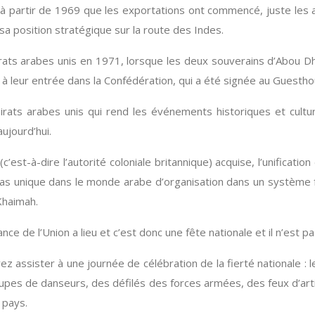
 partir de 1969 que les exportations ont commencé, juste les a
 sa position stratégique sur la route des Indes.
 Émirats arabes unis en 1971, lorsque les deux souverains d’Abou 
à leur entrée dans la Confédération, qui a été signée au Guesth
mirats arabes unis qui rend les événements historiques et cult
ujourd’hui.
c’est-à-dire l’autorité coloniale britannique) acquise, l’unificati
cas unique dans le monde arabe d’organisation dans un système f
Khaimah.
 de l’Union a lieu et c’est donc une fête nationale et il n’est pas 
z assister à une journée de célébration de la fierté nationale :
roupes de danseurs, des défilés des forces armées, des feux d’ar
 pays.