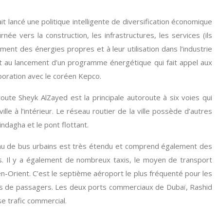
t lancé une politique intelligente de diversification économique
 vers la construction, les infrastructures, les services (ils
ent des énergies propres et à leur utilisation dans l’industrie
it au lancement d’un programme énergétique qui fait appel aux
aboration avec le coréen Kepco.
oute Sheyk AlZayed est la principale autoroute à six voies qui
le à l’intérieur. Le réseau routier de la ville possède d’autres
indagha et le pont flottant.
seau de bus urbains est très étendu et comprend également des
res. Il y a également de nombreux taxis, le moyen de transport
yen-Orient. C’est le septième aéroport le plus fréquenté pour les
ons de passagers. Les deux ports commerciaux de Dubaï, Rashid
se trafic commercial.