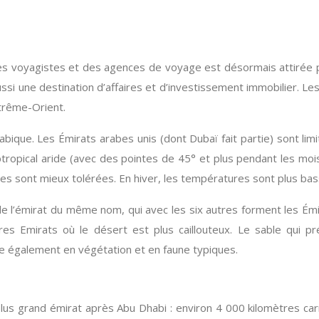
s voyagistes et des agences de voyage est désormais attirée par
ssi une destination d’affaires et d’investissement immobilier. Le
xtrême-Orient.
abique. Les Émirats arabes unis (dont Dubaï fait partie) sont lim
ropical aride (avec des pointes de 45° et plus pendant les mois d
ées sont mieux tolérées. En hiver, les températures sont plus ba
 de l’émirat du même nom, qui avec les six autres forment les Émi
res Emirats où le désert est plus caillouteux. Le sable qui 
che également en végétation et en faune typiques.
us grand émirat après Abu Dhabi : environ 4 000 kilomètres carré