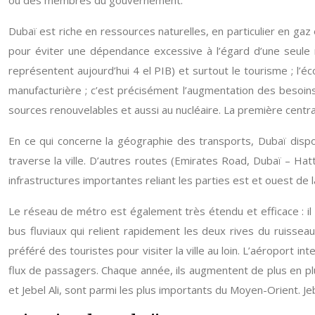
ou des membres du gouvernement.
Dubaï est riche en ressources naturelles, en particulier en gaz
pour éviter une dépendance excessive à l’égard d’une seule r
représentent aujourd’hui 4 el PIB) et surtout le tourisme ; l’
manufacturière ; c’est précisément l’augmentation des besoin
sources renouvelables et aussi au nucléaire. La première centra
En ce qui concerne la géographie des transports, Dubaï dispos
traverse la ville. D’autres routes (Emirates Road, Dubaï – Hatt
infrastructures importantes reliant les parties est et ouest de l
Le réseau de métro est également très étendu et efficace : i
bus fluviaux qui relient rapidement les deux rives du ruissea
préféré des touristes pour visiter la ville au loin. L’aéroport 
flux de passagers. Chaque année, ils augmentent de plus en p
et Jebel Ali, sont parmi les plus importants du Moyen-Orient. Jebe