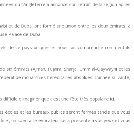
nnées où l’Angleterre a annoncé son retrait de la région après
Dhabi et de Dubaï ont formé une union entre les deux émirats, à
ouse Palace de Dubaï.
urels de ce pays uniques et nous fait comprendre comment ils
on de six émirats (Ajman, Fujaira, Sharja, Umm al-Qaywayni et les
édéral de monarchies héréditaires absolues. L’année suivante,
difficile d’imaginer que c’est une fête très populaire ici.
 les écoles et les bureaux publics seront fermés tandis que vous
tifice ; un spectacle évocateur sera présenté à vos yeux et vous