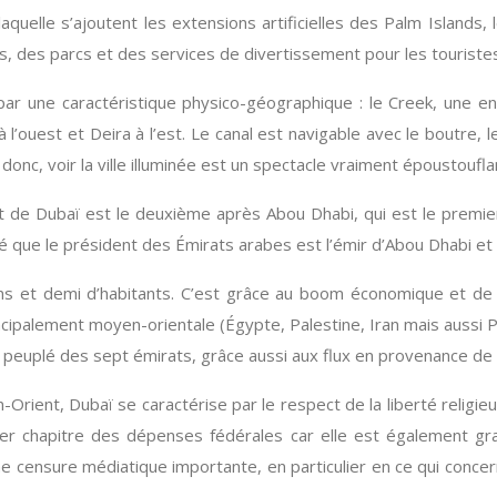
quelle s’ajoutent les extensions artificielles des Palm Islands, 
s, des parcs et des services de divertissement pour les touriste
 une caractéristique physico-géographique : le Creek, une entré
à l’ouest et Deira à l’est. Le canal est navigable avec le boutre,
 donc, voir la ville illuminée est un spectacle vraiment époustoufla
irat de Dubaï est le deuxième après Abou Dhabi, qui est le premi
que le président des Émirats arabes est l’émir d’Abou Dhabi et q
ns et demi d’habitants. C’est grâce au boom économique et de l
palement moyen-orientale (Égypte, Palestine, Iran mais aussi Pak
us peuplé des sept émirats, grâce aussi aux flux en provenance de
-Orient, Dubaï se caractérise par le respect de la liberté religi
ier chapitre des dépenses fédérales car elle est également gra
e censure médiatique importante, en particulier en ce qui concerne