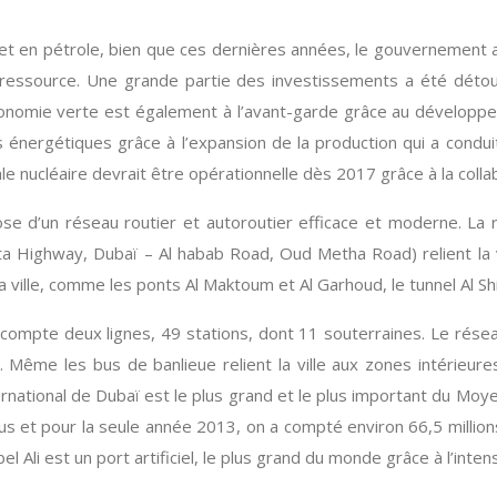
 et en pétrole, bien que ces dernières années, le gouvernement ai
essource. Une grande partie des investissements a été détournée
économie verte est également à l’avant-garde grâce au développem
s énergétiques grâce à l’expansion de la production qui a condu
le nucléaire devrait être opérationnelle dès 2017 grâce à la coll
e d’un réseau routier et autoroutier efficace et moderne. La r
a Highway, Dubaï – Al habab Road, Oud Metha Road) relient la vil
a ville, comme les ponts Al Maktoum et Al Garhoud, le tunnel Al Sh
l compte deux lignes, 49 stations, dont 11 souterraines. Le ré
u. Même les bus de banlieue relient la ville aux zones intérieu
international de Dubaï est le plus grand et le plus important du Mo
lus et pour la seule année 2013, on a compté environ 66,5 milli
l Ali est un port artificiel, le plus grand du monde grâce à l’inten