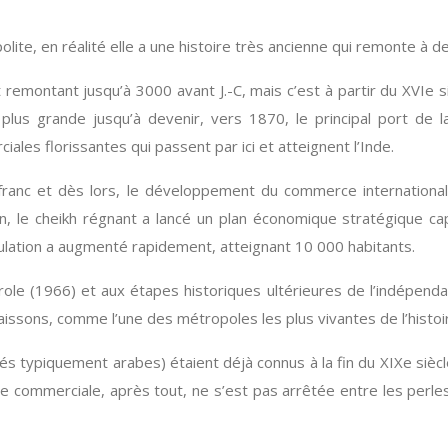
te, en réalité elle a une histoire très ancienne qui remonte à des
remontant jusqu’à 3000 avant J.-C, mais c’est à partir du XVIe 
plus grande jusqu’à devenir, vers 1870, le principal port de la
ales florissantes qui passent par ici et atteignent l’Inde.
franc et dès lors, le développement du commerce international d
an, le cheikh régnant a lancé un plan économique stratégique 
opulation a augmenté rapidement, atteignant 10 000 habitants.
ole (1966) et aux étapes historiques ultérieures de l’indépend
aissons, comme l’une des métropoles les plus vivantes de l’histo
és typiquement arabes) étaient déjà connus à la fin du XIXe siè
ce commerciale, après tout, ne s’est pas arrêtée entre les perle