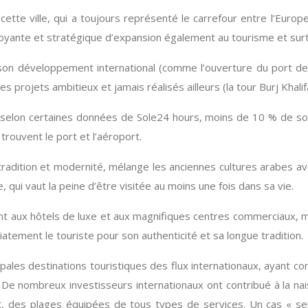
ette ville, qui a toujours représenté le carrefour entre l’Europ
révoyante et stratégique d’expansion également au tourisme et sur
 son développement international (comme l’ouverture du port de
ojets ambitieux et jamais réalisés ailleurs (la tour Burj Khalifa, l
, selon certaines données de Sole24 hours, moins de 10 % de son 
trouvent le port et l’aéroport.
e tradition et modernité, mélange les anciennes cultures arabes 
, qui vaut la peine d’être visitée au moins une fois dans sa vie.
t aux hôtels de luxe et aux magnifiques centres commerciaux, mai
iatement le touriste pour son authenticité et sa longue tradition.
ipales destinations touristiques des flux internationaux, ayant 
 De nombreux investisseurs internationaux ont contribué à la nais
t, des plages équipées de tous types de services. Un cas « sens