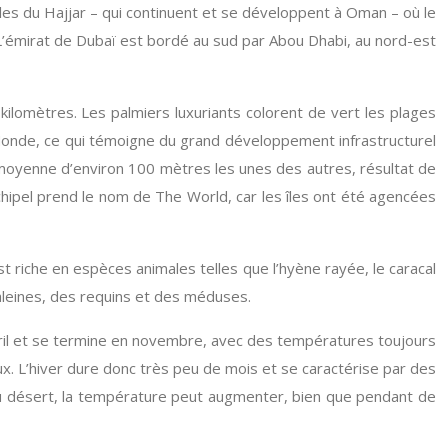
tales du Hajjar – qui continuent et se développent à Oman – où le
’émirat de Dubaï est bordé au sud par Abou Dhabi, au nord-est
ilomètres. Les palmiers luxuriants colorent de vert les plages
 du Monde, ce qui témoigne du grand développement infrastructurel
e moyenne d’environ 100 mètres les unes des autres, résultat de
chipel prend le nom de The World, car les îles ont été agencées
st riche en espèces animales telles que l’hyène rayée, le caracal
baleines, des requins et des méduses.
 avril et se termine en novembre, avec des températures toujours
x. L’hiver dure donc très peu de mois et se caractérise par des
u désert, la température peut augmenter, bien que pendant de