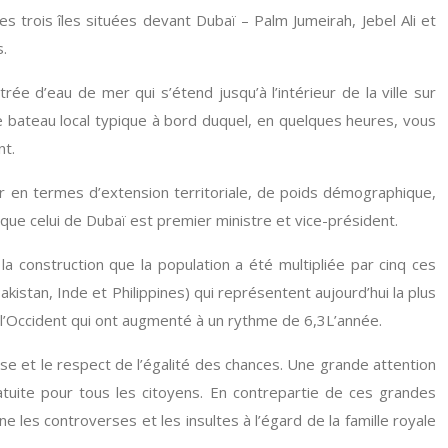
les trois îles situées devant Dubaï – Palm Jumeirah, Jebel Ali et
s.
e d’eau de mer qui s’étend jusqu’à l’intérieur de la ville sur
 le bateau local typique à bord duquel, en quelques heures, vous
nt.
er en termes d’extension territoriale, de poids démographique,
ue celui de Dubaï est premier ministre et vice-président.
a construction que la population a été multipliée par cinq ces
istan, Inde et Philippines) qui représentent aujourd’hui la plus
 l’Occident qui ont augmenté à un rythme de 6,3L’année.
euse et le respect de l’égalité des chances. Une grande attention
tuite pour tous les citoyens. En contrepartie de ces grandes
 les controverses et les insultes à l’égard de la famille royale