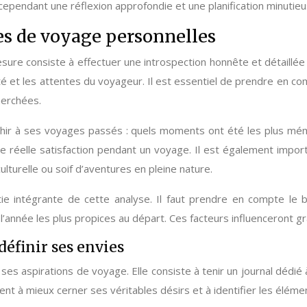
t cependant une réflexion approfondie et une planification minuti
es de voyage personnelles
esure consiste à effectuer une introspection honnête et détaill
lité et les attentes du voyageur. Il est essentiel de prendre en c
herchées.
hir à ses voyages passés : quels moments ont été les plus mém
ne réelle satisfaction pendant un voyage. Il est également impor
culturelle ou soif d’aventures en pleine nature.
tie intégrante de cette analyse. Il faut prendre en compte le 
l’année les plus propices au départ. Ces facteurs influenceront gra
définir ses envies
r ses aspirations de voyage. Elle consiste à tenir un journal déd
ient à mieux cerner ses véritables désirs et à identifier les éléme