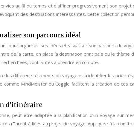
envies au fil du temps et d’affiner progressivement son projet
évoquant des destinations intéressantes. Cette collection person
ualiser son parcours idéal
issant pour organiser ses idées et visualiser son parcours de voy
tre de la carte, on place la destination principale ou le thème
es recherchées, contraintes à prendre en compte.
tre les différents éléments du voyage et à identifier les priorit
gne comme MindMeister ou Coggle facilitent la création de ces 
n d’itinéraire
prise, peut être adaptée à la planification d’un voyage sur m
es (Threats) liées au projet de voyage. Appliquée à la constructi