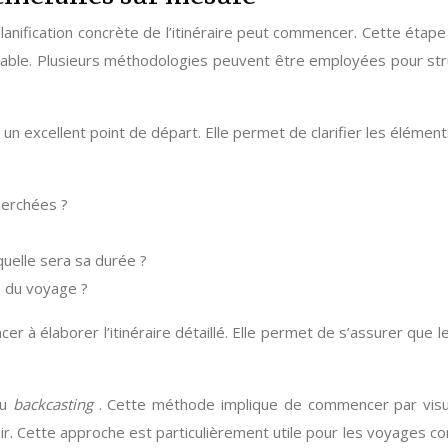
planification concrète de l’itinéraire peut commencer. Cette ét
sable. Plusieurs méthodologies peuvent être employées pour stru
n excellent point de départ. Elle permet de clarifier les éléme
herchées ?
quelle sera sa durée ?
s du voyage ?
cer à élaborer l’itinéraire détaillé. Elle permet de s’assurer qu
du
backcasting
. Cette méthode implique de commencer par visuali
. Cette approche est particulièrement utile pour les voyages comp