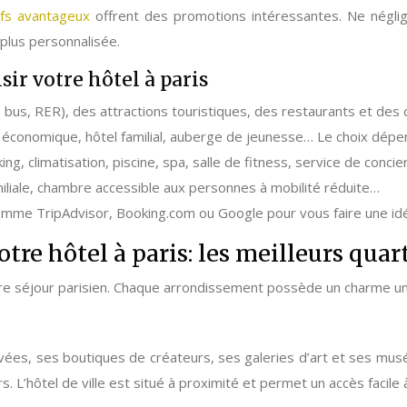
ifs avantageux
offrent des promotions intéressantes. Ne néglig
plus personnalisée.
sir votre hôtel à paris
bus, RER), des attractions touristiques, des restaurants et de
el économique, hôtel familial, auberge de jeunesse… Le choix dép
ing, climatisation, piscine, spa, salle de fitness, service de conci
miliale, chambre accessible aux personnes à mobilité réduite…
mme TripAdvisor, Booking.com ou Google pour vous faire une idée 
tre hôtel à paris: les meilleurs quar
otre séjour parisien. Chaque arrondissement possède un charme un
avées, ses boutiques de créateurs, ses galeries d’art et ses musé
s. L’hôtel de ville est situé à proximité et permet un accès facil