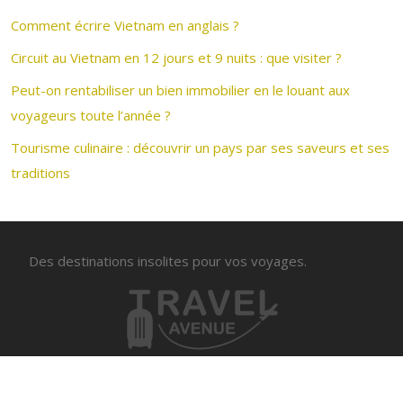
Comment écrire Vietnam en anglais ?
Circuit au Vietnam en 12 jours et 9 nuits : que visiter ?
Peut-on rentabiliser un bien immobilier en le louant aux
voyageurs toute l’année ?
Tourisme culinaire : découvrir un pays par ses saveurs et ses
traditions
Des destinations insolites pour vos voyages.
Voyager sur mesure avec une agence de voyage