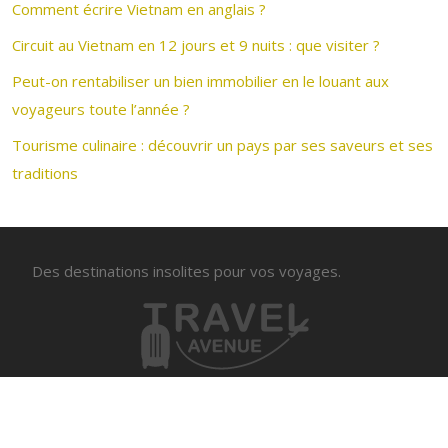
Comment écrire Vietnam en anglais ?
Circuit au Vietnam en 12 jours et 9 nuits : que visiter ?
Peut-on rentabiliser un bien immobilier en le louant aux
voyageurs toute l’année ?
Tourisme culinaire : découvrir un pays par ses saveurs et ses
traditions
Des destinations insolites pour vos voyages.
Voyager sur mesure avec une agence de voyage