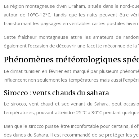
La région montagneuse d’Aïn Draham, située dans le nord-oues
autour de 10°C-12°C, tandis que les nuits peuvent être vér
transformant les paysages en véritables cartes postales hivern
Cette fraîcheur montagneuse attire les amateurs de randonn
également l’occasion de découvrir une facette méconnue de la Tu
Phénomènes météorologiques spéc
Le climat tunisien en février est marqué par plusieurs phénomèn
influencent non seulement les températures mais aussi l’expérie
Sirocco : vents chauds du sahara
Le sirocco, vent chaud et sec venant du Sahara, peut occasi
températures, pouvant atteindre 25°C à 30°C pendant quelques jou
Bien que le sirocco puisse être inconfortable pour certains, il
des dunes du Sahara. Il est recommandé de se protéger les yeux