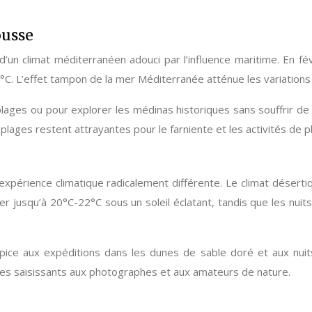
ousse
n climat méditerranéen adouci par l’influence maritime. En fév
C. L’effet tampon de la mer Méditerranée atténue les variations t
ages ou pour explorer les médinas historiques sans souffrir de l
ages restent attrayantes pour le farniente et les activités de ple
 expérience climatique radicalement différente. Le climat déser
per jusqu’à 20°C-22°C sous un soleil éclatant, tandis que les nui
ice aux expéditions dans les dunes de sable doré et aux nuits
ges saisissants aux photographes et aux amateurs de nature.