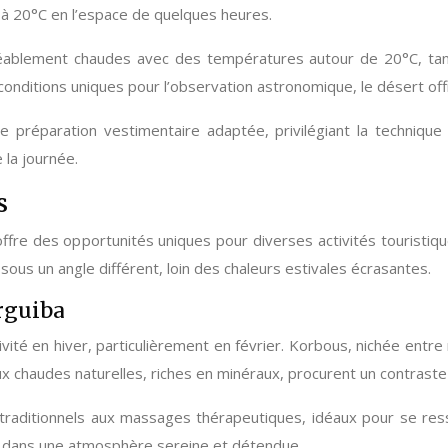
C à 20°C en l’espace de quelques heures.
ablement chaudes avec des températures autour de 20°C, tandi
onditions uniques pour l’observation astronomique, le désert offr
 préparation vestimentaire adaptée, privilégiant la techniqu
 la journée.
s
n, offre des opportunités uniques pour diverses activités touristi
sous un angle différent, loin des chaleurs estivales écrasantes.
rguiba
tivité en hiver, particulièrement en février. Korbous, nichée e
chaudes naturelles, riches en minéraux, procurent un contraste b
 traditionnels aux massages thérapeutiques, idéaux pour se ress
ns dans une atmosphère sereine et détendue.