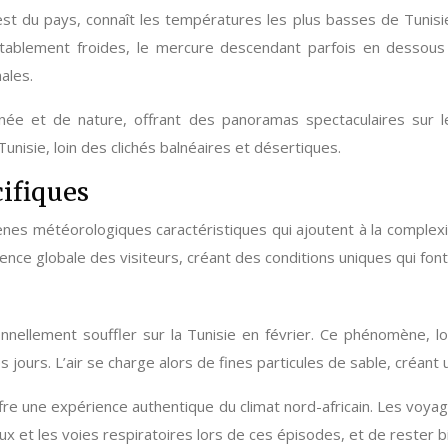
t du pays, connaît les températures les plus basses de Tunisie
itablement froides, le mercure descendant parfois en dessous 
ales.
ée et de nature, offrant des panoramas spectaculaires sur le
nisie, loin des clichés balnéaires et désertiques.
ifiques
es météorologiques caractéristiques qui ajoutent à la complexité
nce globale des visiteurs, créant des conditions uniques qui font 
onnellement souffler sur la Tunisie en février. Ce phénomène, 
rs. L’air se charge alors de fines particules de sable, créant un
 offre une expérience authentique du climat nord-africain. Les voy
 et les voies respiratoires lors de ces épisodes, et de rester b