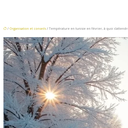
/
Organisation et conseils
/ Température en tunisie en février, à quoi s’attendr