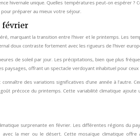
ce hivernale unique. Quelles températures peut-on espérer ? Comme
er pour préparer au mieux votre séjour.
 février
péré, marquant la transition entre l’hiver et le printemps. Les 
vernal doux contraste fortement avec les rigueurs de l’hiver europ
eures de soleil par jour. Les précipitations, bien que plus fré
s paysages, offrant un spectacle verdoyant inhabituel pour ceux q
ut connaître des variations significatives d’une année à l’autr
t-goût précoce du printemps. Cette variabilité climatique ajout
climatique surprenante en février. Les différentes régions du pa
ité avec la mer ou le désert. Cette mosaïque climatique offre 