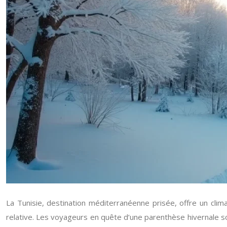
La Tunisie, destination méditerranéenne prisée, offre un clim
relative. Les voyageurs en quête d’une parenthèse hivernale so