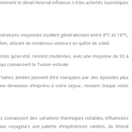
nt le climat hivernal influence-t-il les activités touristiques
températures moyennes oscillent généralement entre 8°C et 18°C,
éen, attirant de nombreux visiteurs en quête de soleil.
quentes qu’en été, restent modérées, avec une moyenne de 30 à
ui connaissent la Tunisie estivale.
e. Certaines années peuvent être marquées par des épisodes plus
e une dimension d’imprévu à votre séjour, rendant chaque visite
ys connaissent des variations thermiques notables, influencées
aux voyageurs une palette d’expériences variées, du littoral