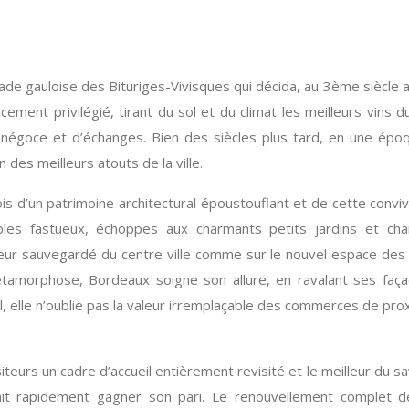
e gauloise des Bituriges-Vivisques qui décida, au 3ème siècle ava
acement privilégié, tirant du sol et du climat les meilleurs vin
négoce et d’échanges. Bien des siècles plus tard, en une épo
n des meilleurs atouts de la ville.
ois d’un patrimoine architectural époustouflant et de cette conv
les fastueux, échoppes aux charmants petits jardins et cha
r sauvegardé du centre ville comme sur le nouvel espace des qua
amorphose, Bordeaux soigne son allure, en ravalant ses façad
 elle n’oublie pas la valeur irremplaçable des commerces de proxi
iteurs un cadre d’accueil entièrement revisité et le meilleur du sav
vrait rapidement gagner son pari. Le renouvellement complet