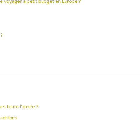
de voyager à petit budget en Europe ?
 ?
urs toute l’année ?
raditions