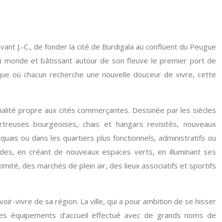
nt J.-C., de fonder la cité de Burdigala au confluent du Peugue
s du monde et bâtissant autour de son fleuve le premier port de
que où chacun recherche une nouvelle douceur de vivre, cette
ivialité propre aux cités commerçantes. Dessinée par les siècles
rtreuses bourgeoises, chais et hangars revisités, nouveaux
is ou dans les quartiers plus fonctionnels, administratifs ou
es, en créant de nouveaux espaces verts, en illuminant ses
mité, des marchés de plein air, des lieux associatifs et sportifs
oir-vivre de sa région. La ville, qui a pour ambition de se hisser
 des équipements d’accueil effectué avec de grands noms de