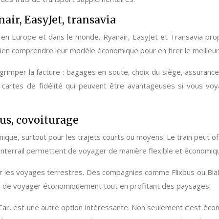
air, EasyJet, transavia
 en Europe et dans le monde. Ryanair, EasyJet et Transavia pro
bien comprendre leur modèle économique pour en tirer le meilleur 
 grimper la facture : bagages en soute, choix du siège, assuranc
artes de fidélité qui peuvent être avantageuses si vous voy
bus, covoiturage
ique, surtout pour les trajets courts ou moyens. Le train peut of
Interrail permettent de voyager de manière flexible et économiqu
ur les voyages terrestres. Des compagnies comme Flixbus ou Blabl
açon de voyager économiquement tout en profitant des paysages.
ar, est une autre option intéressante. Non seulement c’est éc