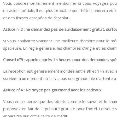
Vous voudrez certainement mentionner si vous voyagez pour 
occasion spéciale, il est plus probable que l’hôtel honorera 
et des fraises enrobées de chocolat !
Astuce n°2 : ne demandez pas de surclassement gratuit, surtout
Si vous souhaitez vraiment une meilleure chambre pour le mêm
spacieuse. En règle générale, les chambres d’angle et les cha
Conseil n°3 : appelez après 14 heures pour des demandes spéc
La réception est généralement inondée entre 9h et 14h avec le
survient à un moment où il n’y a pas une grande file d’attente à 
Astuce n°4 : Ne soyez pas gourmand avec les cadeaux.
Vous remarquerez que des objets comme le savon et le shampoin
proposez en fait de la publicité gratuite pour l’hôtel. Lors
apparaître sur votre carte de crédit.