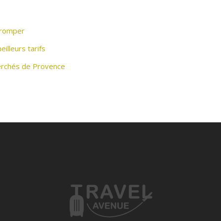
tromper
illeurs tarifs
perchés de Provence